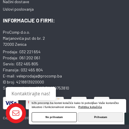
Načini dostave
Uslovi poslovanja
INFORMACIJE O FIRMI:
ProComp d.o.o.
Marjanovića put do br. 2
72000 Zenica
Prodaja: 032 221 654
Prodaja: 061 202 061
Servis: 032 465 805
Finansije: 032 465 804
E-mail: veleprodaja@procomp.ba
ID broj: 4218813920000
Sparkasse banka: 1995130039753810
Kontaktirajte nas!
b2b.procomp.ba koristi kolačiće kako bi poboljšao Vaše korisničko
iskustvo i funkcionalnost stranice.
Politika kolačića
Copyright © 2013 - 2025 ProComp d.o.o. Sva prava pridržana.
Ne prihvatam
Prihvatam