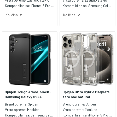
Vrsta opreme:
Zaštitno staklo
Vrsta opreme:
Zaštitno staklo
Kompatibilan sa:
iPhone 15 Pro Max
Kompatibilan sa:
Samsung Galaxy S24+
Količina:
2
Količina:
2
Spigen Tough Armor, black -
Spigen Ultra Hybrid MagSafe,
Samsung Galaxy S24+
zero one natural...
Brend opreme:
Spigen
Brend opreme:
Spigen
Vrsta opreme:
Maskica
Vrsta opreme:
Maskica
Kompatibilan sa:
Samsung Galaxy S24+
Kompatibilan sa:
iPhone 15 Pro Max