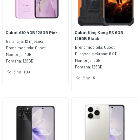
Cubot A10 4GB 128GB Pink
Cubot King Kong ES 6GB
128GB Black
Garancija:
12 mjeseci
Brend mobitela:
Cubot
Brend mobitela:
Cubot
Dijagonala ekrana:
6.01"
Memorija:
4GB
Memorija:
6GB
Pohrana:
128GB
Pohrana:
128GB
Količina:
10+
Količina:
5