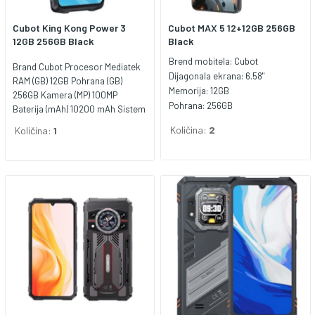
Cubot King Kong Power 3
Cubot MAX 5 12+12GB 256GB
12GB 256GB Black
Black
Brend mobitela:
Cubot
Brand Cubot Procesor Mediatek
Dijagonala ekrana:
6.58"
RAM (GB) 12GB Pohrana (GB)
Memorija:
12GB
256GB Kamera (MP) 100MP
Pohrana:
256GB
Baterija (mAh) 10200 mAh Sistem
(OS) Android Veličina ekrana
Količina:
2
Količina:
1
(inch) 6.7" Boja Crna Brend
(marka) Cubot Zadnja kamera
(MP) 100MP