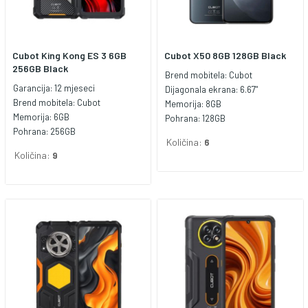
Cubot King Kong ES 3 6GB
Cubot X50 8GB 128GB Black
256GB Black
Brend mobitela:
Cubot
Garancija:
12 mjeseci
Dijagonala ekrana:
6.67"
Brend mobitela:
Cubot
Memorija:
8GB
Memorija:
6GB
Pohrana:
128GB
Pohrana:
256GB
Količina:
6
Količina:
9