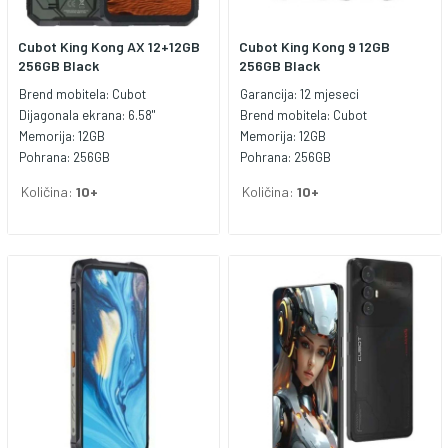
Cubot King Kong AX 12+12GB
Cubot King Kong 9 12GB
256GB Black
256GB Black
Brend mobitela:
Cubot
Garancija:
12 mjeseci
Dijagonala ekrana:
6.58"
Brend mobitela:
Cubot
Memorija:
12GB
Memorija:
12GB
Pohrana:
256GB
Pohrana:
256GB
Količina:
10+
Količina:
10+