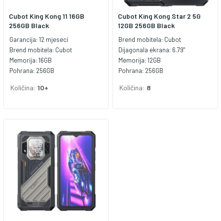
Cubot King Kong 11 16GB
Cubot King Kong Star 2 5G
256GB Black
12GB 256GB Black
Garancija:
12 mjeseci
Brend mobitela:
Cubot
Brend mobitela:
Cubot
Dijagonala ekrana:
6.79"
Memorija:
16GB
Memorija:
12GB
Pohrana:
256GB
Pohrana:
256GB
Količina:
10+
Količina:
8