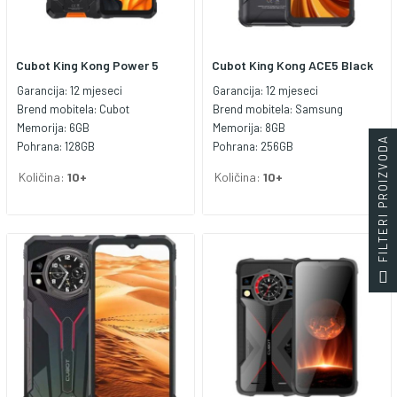
Cubot King Kong Power 5
Cubot King Kong ACE5 Black
Garancija:
12 mjeseci
Garancija:
12 mjeseci
Brend mobitela:
Cubot
Brend mobitela:
Samsung
Memorija:
6GB
Memorija:
8GB
FILTERI PROIZVODA
Pohrana:
128GB
Pohrana:
256GB
Količina:
10+
Količina:
10+