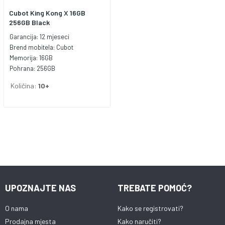
Cubot King Kong X 16GB
256GB Black
Garancija:
12 mjeseci
Brend mobitela:
Cubot
Memorija:
16GB
Pohrana:
256GB
Količina:
10+
UPOZNAJTE NAS
TREBATE POMOĆ?
O nama
Kako se registrovati?
Prodajna mjesta
Kako naručiti?