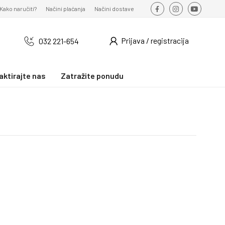
Kako naručiti?
Načini plaćanja
Načini dostave
Prijava / registracija
032 221-654
aktirajte nas
Zatražite ponudu