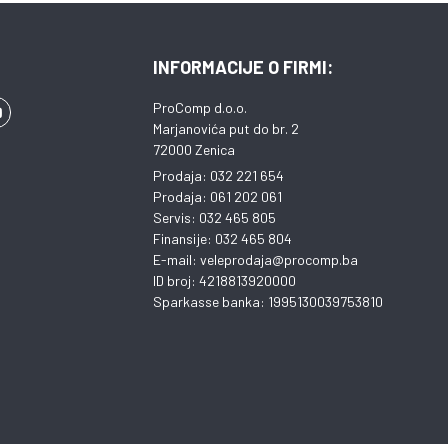
INFORMACIJE O FIRMI:
ProComp d.o.o.
Marjanovića put do br. 2
72000 Zenica
Prodaja: 032 221 654
Prodaja: 061 202 061
Servis: 032 465 805
Finansije: 032 465 804
E-mail: veleprodaja@procomp.ba
ID broj: 4218813920000
Sparkasse banka: 1995130039753810