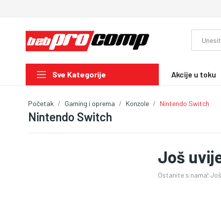
Akcije u toku
Sve Kategorije
Početak
Gaming i oprema
Konzole
Nintendo Switch
Nintendo Switch
Još uvij
Ostanite s nama! Još 