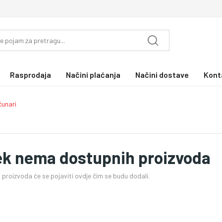
Rasprodaja
Načini plaćanja
Načini dostave
Kont
čunari
ek nema dostupnih proizvoda
proizvoda će se pojaviti ovdje čim se budu dodali.