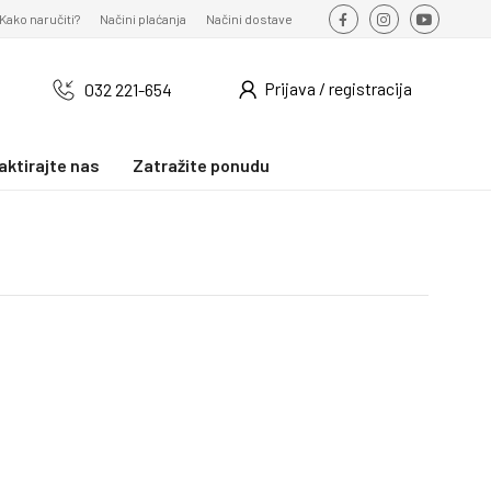
Kako naručiti?
Načini plaćanja
Načini dostave
Prijava / registracija
032 221-654
aktirajte nas
Zatražite ponudu