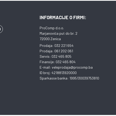
INFORMACIJE O FIRMI:
ProComp d.o.o.
Marjanovića put do br. 2
72000 Zenica
Prodaja: 032 221 654
Prodaja: 061 202 061
Servis: 032 465 805
Finansije: 032 465 804
E-mail: veleprodaja@procomp.ba
ID broj: 4218813920000
Sparkasse banka: 1995130039753810