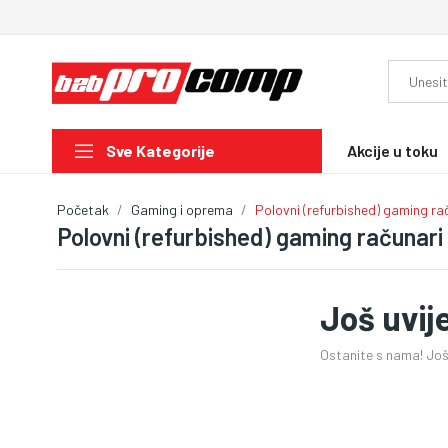
Akcije u toku
Sve Kategorije
Početak
Gaming i oprema
Polovni (refurbished) gaming ra
Polovni (refurbished) gaming računari
Još uvij
Ostanite s nama! Još 