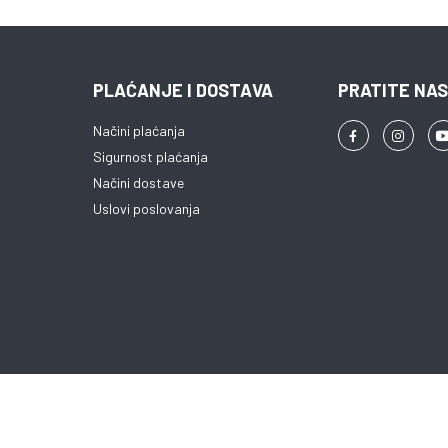
 njihova
gija smanjenja
ući ANC-u, ove
smanjiti
PLAĆANJE I DOSTAVA
PRATITE NAS
u oko vas,
merzivno audio
Načini plaćanja
etanja. Bilo da
 ili se opuštate,
Sigurnost plaćanja
 u fokusiranju
Načini dostave
želite čuti.
Uslovi poslovanja
 s
zajnom koji
 tijekom
jujući mekanim
im vrhovima,
ušalice se
u u uši i
i stabilan
ra na to što
Copyright © 2013 - 2025 ProComp d.o.o. Sva prava pridržana.
ga, zbog svoje
ve slušalice su