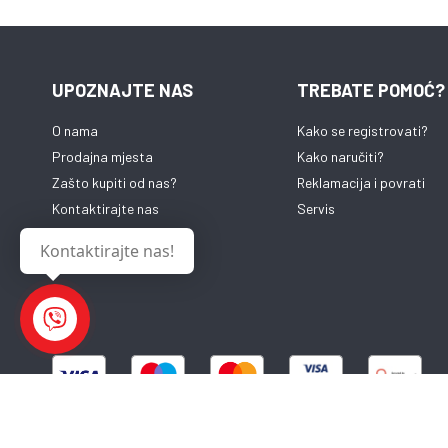
ANC slušalica je
aktivna tehnolo
buke. Zahvaljuj
slušalice mogu 
UPOZNAJTE NAS
TREBATE POMOĆ?
pozadinsku buk
pružajući vam i
O nama
Kako se registrovati?
iskustvo bez om
putujete, radite
Prodajna mjesta
Kako naručiti?
ANC vam pomaže
Zašto kupiti od nas?
Reklamacija i povrati
na zvukove koje 
Kontaktirajte nas
Servis
Slušalice dolaze
ergonomskim di
Kontaktirajte nas!
pruža udobnost
nošenja. Zahval
silikonskim ušn
Moripods ANC sl
savršeno uklapaj
pružaju siguran 
osjećaj bez obzi
radite. Osim to
male veličine, o