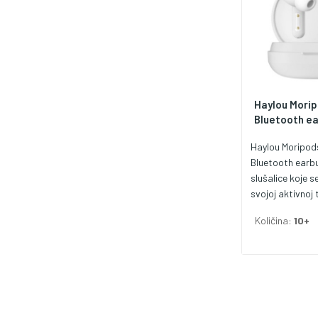
Haylou Mori
Bluetooth e
Haylou Moripo
Bluetooth earbu
slušalice koje s
svojoj aktivnoj 
smanjenja buke 
Količina:
10+
Noise Cancellat
dizajnu. Ove slu
visokokvaliteta
praktičnost za
upotrebu. Jedna
karakteristika 