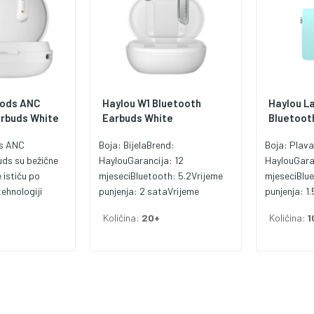
pods ANC
Haylou W1 Bluetooth
Haylou L
arbuds White
Earbuds White
Bluetoot
ds ANC
Boja: BijelaBrend:
Boja: Plav
ds su bežične
HaylouGarancija: 12
HaylouGara
e ističu po
mjeseciBluetooth: 5.2Vrijeme
mjeseciBlue
tehnologiji
punjenja: 2 sataVrijeme
punjenja: 1
(ANC - Active
korištenja: 6 sati
korištenja: 
Količina:
20+
Količina:
1
ion) i udobnom
šalice pružaju
n zvuk i
 svakodnevnu
 od glavnih
Haylou Moripods