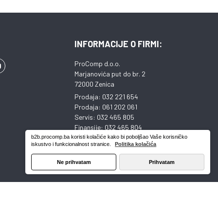
INFORMACIJE O FIRMI:
ProComp d.o.o.
Marjanovića put do br. 2
72000 Zenica
Prodaja: 032 221 654
Prodaja: 061 202 061
Servis: 032 465 805
Finansije: 032 465 804
E-mail: veleprodaja@procomp.ba
b2b.procomp.ba koristi kolačiće kako bi poboljšao Vaše korisničko
iskustvo i funkcionalnost stranice.
Politika kolačića
ID broj: 4218813920000
Sparkasse banka: 1995130039753810
Ne prihvatam
Prihvatam