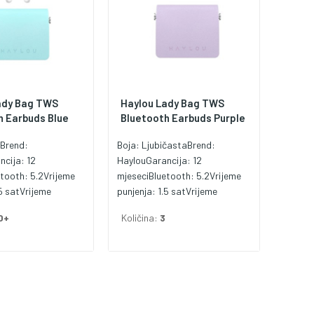
ady Bag TWS
Haylou Lady Bag TWS
h Earbuds Blue
Bluetooth Earbuds Purple
aBrend:
Boja: LjubičastaBrend:
ncija: 12
HaylouGarancija: 12
tooth: 5.2Vrijeme
mjeseciBluetooth: 5.2Vrijeme
.5 satVrijeme
punjenja: 1.5 satVrijeme
5 sati
korištenja: 5 sati
0+
Količina:
3