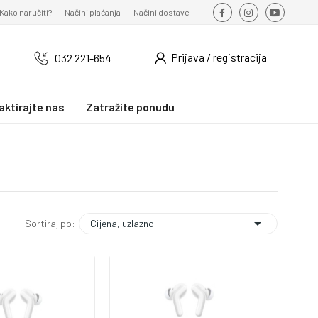
Kako naručiti?
Načini plaćanja
Načini dostave
Prijava / registracija
032 221-654
aktirajte nas
Zatražite ponudu

Cijena, uzlazno
Sortiraj po: