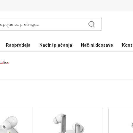
Rasprodaja
Načini plaćanja
Načini dostave
Kont
šalice