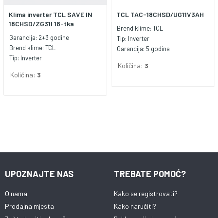
Klima inverter TCL SAVE IN
TCL TAC-18CHSD/UG11V3AH
18CHSD/ZG31I 18-tka
Brend klime:
TCL
Garancija:
2+3 godine
Tip:
Inverter
Brend klime:
TCL
Garancija:
5 godina
Tip:
Inverter
Količina:
3
Količina:
3
UPOZNAJTE NAS
TREBATE POMOĆ?
O nama
Kako se registrovati?
Prodajna mjesta
Kako naručiti?