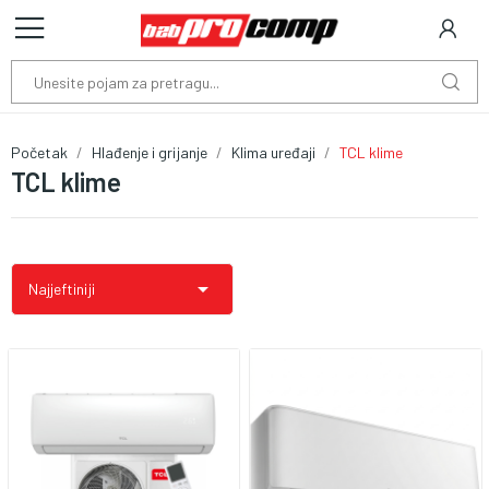
Početak
Hlađenje i grijanje
Klima uređaji
TCL klime
TCL klime

Najjeftiniji