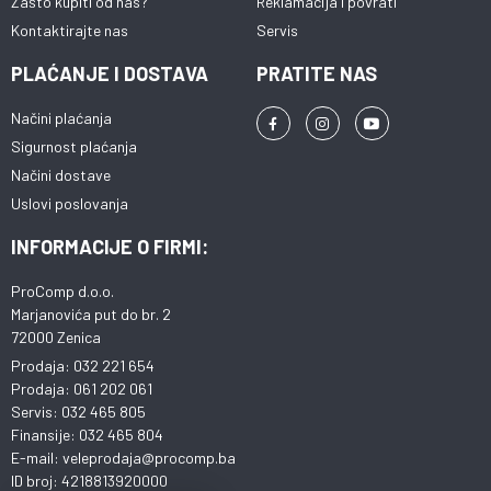
Zašto kupiti od nas?
Reklamacija i povrati
Kontaktirajte nas
Servis
PLAĆANJE I DOSTAVA
PRATITE NAS
Načini plaćanja
Sigurnost plaćanja
Načini dostave
Uslovi poslovanja
INFORMACIJE O FIRMI:
ProComp d.o.o.
Marjanovića put do br. 2
72000 Zenica
Prodaja: 032 221 654
Prodaja: 061 202 061
Servis: 032 465 805
Finansije: 032 465 804
E-mail: veleprodaja@procomp.ba
ID broj: 4218813920000