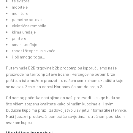
televizore
mobitele
monitore
pametne satove
električne romobile
klima uređaje
printere
smart uređaje
robot i štapne usisivače
i još mnogo toga...
Putem naše B2B trgovine b2b.procomp.ba isporučujemo naše
proizvode na teritoriji čitave Bosne i Hercegovine putem brze
pošte, a iste možete preuzeti i u našem centralnom skladištu koje
se nalazi u Zenici na adresi Marjanovića put do broja 2.
Od samog početka nastojimo da naši proizvodi i usluge budu na
što višem stepenu kvalitete kako bi našim kupcima ali i svim
budućim kupcima pružili zadovoljstvo u svijetu informatike i tehnike.
Naši ljubazni prodavači pomoći će savjetima i stručnom podrškom
svakom kupcu.