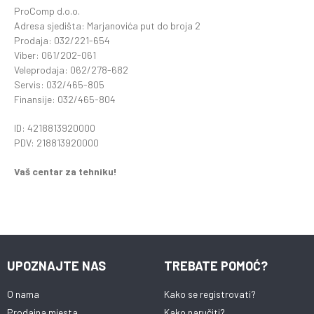
ProComp d.o.o.
Adresa sjedišta: Marjanovića put do broja 2
Prodaja: 032/221-654
Viber: 061/202-061
Veleprodaja: 062/278-682
Servis: 032/465-805
Finansije: 032/465-804
ID: 4218813920000
PDV: 218813920000
Vaš centar za tehniku!
UPOZNAJTE NAS
TREBATE POMOĆ?
O nama
Kako se registrovati?
Prodajna mjesta
Kako naručiti?