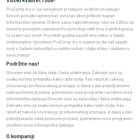
Visoki kvalitet robe!
ProComp d.o.o. sa razvijenom prodajom, kvalitetom usluge i
širinom ponude nameće kao izvrstan izbor prilikom kupnje
informatičke opreme. Držimo samo najkvalitetniju robu na tržištu sa
izuzetno povoljnim cijenama što potvrđuje velik broj stalnih kupaca,
te stalni rast novih. Proteklih godina naučili smo nešto o Vašim
očekivanjima. Uposlenici ProComp d.o.o svjesni su da naš uspjeh
ovisi o Vašem zadovoljstvu našim radom. I dalje učimo i ulažemo u
nova znanja!
Podržite nas!
Otvoreni smo za Vaše ideje i Vaša očekivanja. Zahvalni smo za
svaku korisnu primjedbu kako raditi bolje. Kao rezultat takvog
otvorenog i profesionalnog pristupa, iz dana u dan poboljšavamo
naše poslovne procese, pokrećemo nove programe i uvodimo nova
informatička rješenja.Otvoreni smo za Vaše ideje i Vaša očekivanja.
Zahvalni smo za svaku korisnu primjedbu kako raditi bolje. Kao
rezultat takvog otvorenog i profesionalnog pristupa, iz dana u dan
poboljšavamo naše poslovne procese, pokrećemo nove programe i
uvodimo nova informatička rješenja.
O kompaniji