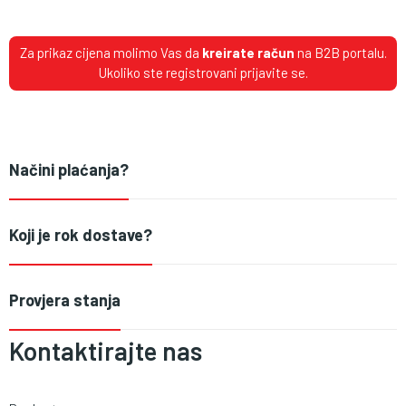
Za prikaz cijena molimo Vas da
kreirate račun
na B2B portalu.
Ukoliko ste registrovani prijavite se.
Načini plaćanja?
Koji je rok dostave?
Provjera stanja
Kontaktirajte nas