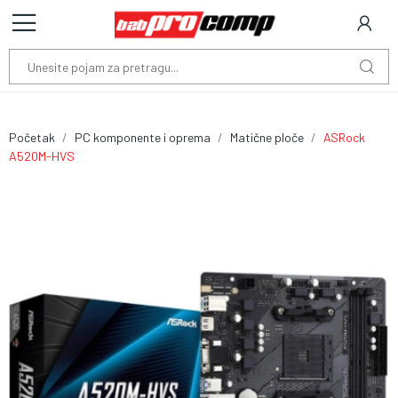
Početak
PC komponente i oprema
Matične ploče
ASRock
A520M-HVS